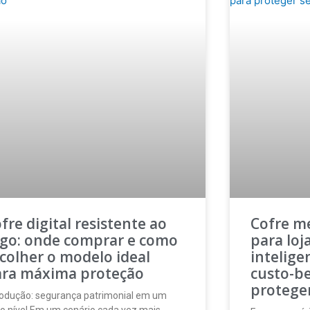
fre digital resistente ao
Cofre me
go: onde comprar e como
para loj
colher o modelo ideal
intelige
ara máxima proteção
custo-be
protege
rodução: segurança patrimonial em um
o nível Em um cenário cada vez mais