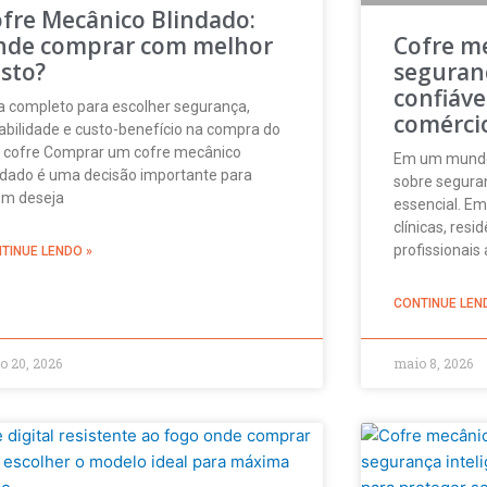
fre Mecânico Blindado:
nde comprar com melhor
Cofre m
sto?
seguran
confiáve
a completo para escolher segurança,
comércio
abilidade e custo-benefício na compra do
 cofre Comprar um cofre mecânico
Em um mundo c
ndado é uma decisão importante para
sobre seguran
m deseja
essencial. Em
clínicas, res
profissionai
TINUE LENDO »
CONTINUE LEN
o 20, 2026
maio 8, 2026