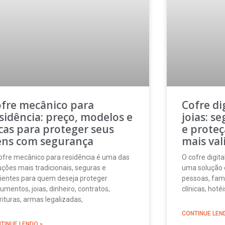
fre mecânico para
Cofre di
sidência: preço, modelos e
joias: s
cas para proteger seus
e proteç
ens com segurança
mais val
ofre mecânico para residência é uma das
O cofre digita
uções mais tradicionais, seguras e
uma solução 
cientes para quem deseja proteger
pessoas, famíl
umentos, joias, dinheiro, contratos,
clínicas, hot
rituras, armas legalizadas,
CONTINUE LEN
TINUE LENDO »