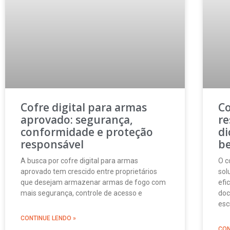
Cofre digital para armas
Co
aprovado: segurança,
re
conformidade e proteção
di
responsável
b
A busca por cofre digital para armas
O c
aprovado tem crescido entre proprietários
sol
que desejam armazenar armas de fogo com
efi
mais segurança, controle de acesso e
doc
esc
CONTINUE LENDO »
CON