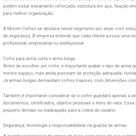
podem incluir travamento reforçado, estrutura em aço, fixação e
para melhor organização.
A Mizom Cofres se destaca nesse segmento por atuar com soluçõ
de segurança. A empresa entende que cada cliente possui uma reali
profissional, empresarial ou institucional.
Cofre para arma curta e arma longa
Antes de escolher um cofre, é importante avaliar o tipo de arma
menos espaço, mas ainda precisam de proteção adequada, fech
Já armas longas demandam cofres maiores, com dimensões compat
Também é importante considerar se o cofre guardará apenas a a
documentos, certificados, objetos pessoais e itens de valor. Ess
pequeno demais ou inadequado para a rotina do usuário.
Segurança, tecnologia e responsabilidade na guarda de armas
A guarda responsável de armas de fogo exige mais do que cumprir