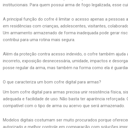
institucionais. Para quem possui arma de fogo legalizada, esse cu
A principal função do cofre é limitar o acesso apenas a pessoas 
em residências com crianças, adolescentes, visitantes, colaborad
Um armamento armazenado de forma inadequada pode gerar risco
contribui para uma rotina mais segura.
Além da proteção contra acesso indevido, o cofre também ajuda 
incorreto, exposição desnecessária, umidade, impactos e desorg
posse regular da arma, mas também na forma como ela é guardada
O que caracteriza um bom cofre digital para armas?
Um bom cofre digital para armas precisa unir resistência física, si
adequada e facilidade de uso. Não basta ter aparência reforçada.
compatível com o tipo de arma ou acervo que será armazenado.
Modelos digitais costumam ser muito procurados porque oferecem
autorizado e melhor controle em comparação com soluções imp