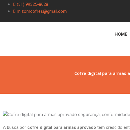
Ir
(31) 99325-8628
para
mizomcofres@gmail.com
o
conteúdo
HOME
Cofre digital para armas
A busca por
cofre digital para armas aprovado
tem crescido ent