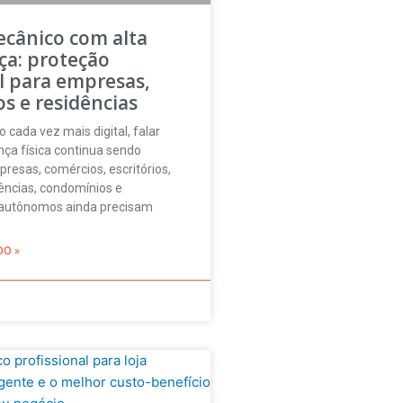
ecânico com alta
ça: proteção
l para empresas,
s e residências
ada vez mais digital, falar
ça física continua sendo
presas, comércios, escritórios,
idências, condomínios e
s autônomos ainda precisam
DO »