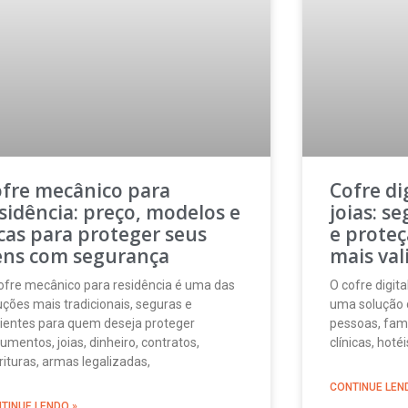
fre mecânico para
Cofre di
sidência: preço, modelos e
joias: s
cas para proteger seus
e proteç
ens com segurança
mais val
ofre mecânico para residência é uma das
O cofre digita
uções mais tradicionais, seguras e
uma solução 
cientes para quem deseja proteger
pessoas, famíl
umentos, joias, dinheiro, contratos,
clínicas, hot
rituras, armas legalizadas,
CONTINUE LEN
TINUE LENDO »