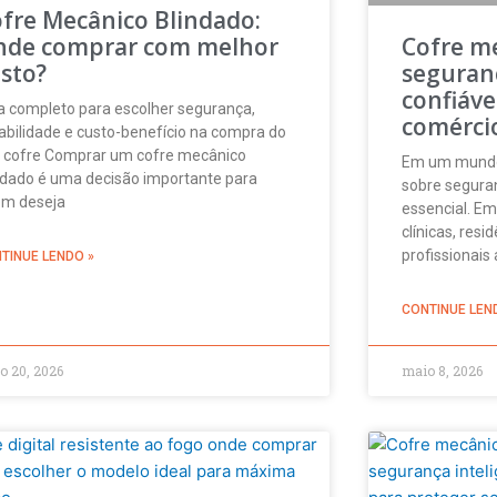
fre Mecânico Blindado:
nde comprar com melhor
Cofre m
sto?
seguran
confiáve
a completo para escolher segurança,
comércio
abilidade e custo-benefício na compra do
 cofre Comprar um cofre mecânico
Em um mundo c
ndado é uma decisão importante para
sobre seguran
m deseja
essencial. Em
clínicas, res
profissionai
TINUE LENDO »
CONTINUE LEN
o 20, 2026
maio 8, 2026