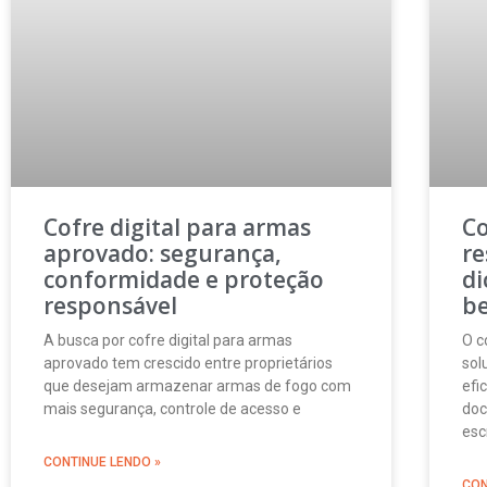
Cofre digital para armas
Co
aprovado: segurança,
re
conformidade e proteção
di
responsável
b
A busca por cofre digital para armas
O c
aprovado tem crescido entre proprietários
sol
que desejam armazenar armas de fogo com
efi
mais segurança, controle de acesso e
doc
esc
CONTINUE LENDO »
CON