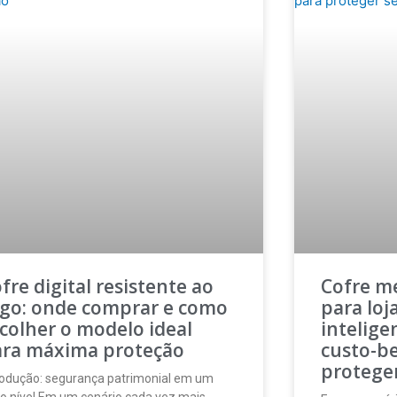
fre digital resistente ao
Cofre me
go: onde comprar e como
para loj
colher o modelo ideal
intelige
ara máxima proteção
custo-be
protege
rodução: segurança patrimonial em um
o nível Em um cenário cada vez mais