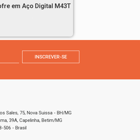
ofre em Aço Digital M43T
Ler mais
INSCREVER-SE
s Sales, 75, Nova Suissa - BH/MG
ema, 39A, Capelinha, Betim/MG
-506 - Brasil