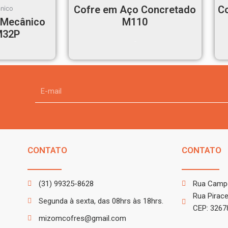
Cofre em Aço Concretado
C
nico
 Mecânico
M110
M32P
Ler mais
CONTATO
CONTATO
(31) 99325-8628
Rua Campo
Rua Pirac
Segunda à sexta, das 08hrs às 18hrs.
CEP: 32678
mizomcofres@gmail.com